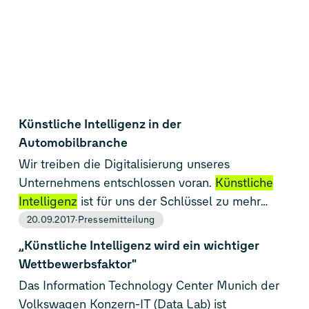
Künstliche Intelligenz in der
Automobilbranche
Wir treiben die Digitalisierung unseres
Unternehmens entschlossen voran.
Künstliche
Intelligenz
ist für uns der Schlüssel zu mehr
Geschwindigkeit, Qualität und
20.09.2017
Pressemitteilung
Wettbewerbsfähigkeit. Bei jedem Prozess prüfen
„Künstliche Intelligenz wird ein wichtiger
wir, wie
künstliche Intelligenz
(KI) das Ergebnis
Wettbewerbsfaktor"
verbessern kann, um unseren Kunden noch
Das Information Technology Center Munich der
attraktivere Produkte anbieten zu können und
Volkswagen Konzern-IT (Data Lab) ist