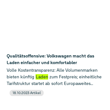
Nachhaltigkeit leistenPilotprojekt mit der Firma
zentrale Software-Plattform von E.ON. Die
HagerEnergy GmbH in Schweden gestartet Ab
Technologie erfüllt alle Voraussetzungen, um
sofort ist mit vielen Modellen der
ID. Familie
das
sowohl gemäß
bidirektionale
Laden
mit der Funktion „Vehicle to
Home“ möglich. Das bedeutet: Mit einem
Hauskraftwerk und dem integrierten Heim
Energie Management System (HEMS)
des
Qualitätsoffensive: Volkswagen macht das
Laden einfacher und komfortabler
Volle Kostentransparenz: Alle Volumenmarken
bieten künftig
Laden
zum Festpreis; einheitliche
Tarifstruktur startet ab sofort Europaweites
Ladenetz: Mit einem Vertrag Zugang zu mehr als
18.10.2023
Artikel
310.000 Ladepunkten, darunter 10.000
Schnelllader an über 3.000 Standorten Mehr