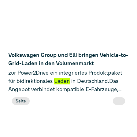
Volkswagen Group und Elli bringen Vehicle-to-
Grid-Laden in den Volumenmarkt
zur Power2Drive ein integriertes Produktpaket
für bidirektionales
Laden
in Deutschland.Das
Angebot verbindet kompatible E-Fahrzeuge,
den Elli BiDi Charger, den Volkswagen
Seite
Naturstrom V2G Flow Tarif sowie die Elli BiDi
App und ermöglicht so erstmals die aktive
Teilnahme am Energiemarkt über das eigene E-
FahrzeugElektroautos werden zu