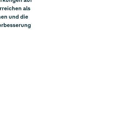
irkungen auf
rreichen als
hen und die
erbesserung