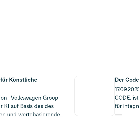
 für Künstliche
Der Code
17.09.202
ion
Volkswagen Group
CODE, ist
r KI auf Basis des des
für integ
en und wertebasierenden
Volkswage
e of Conduct
für alle 
Gesellsch