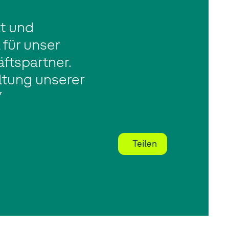
ät und
für unser
ftspartner.
ltung unserer
“
Teilen