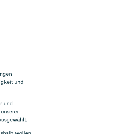
ungen
igkeit und
er und
 unserer
ausgewählt.
shalb wollen