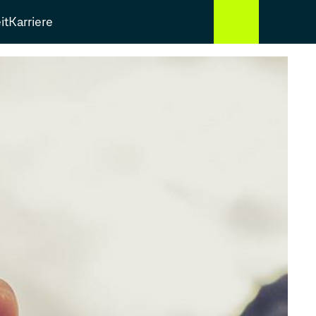
it
Karriere