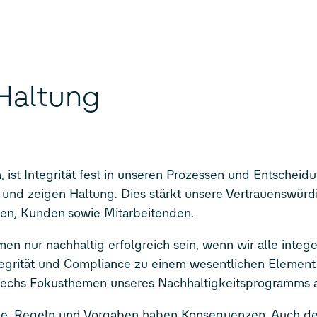
 Haltung
 ist Integrität fest in unseren Prozessen und Entscheid
und zeigen Haltung. Dies stärkt unsere Vertrauenswürd
en
,
Kund
en
sowie
Mitarbeitenden.
en nur nachhaltig erfolgreich sein, wenn wir alle integ
egrität und Compliance zu einem wesentlichen Element
 sechs Fokusthemen unseres Nachhaltigkeitsprogramms 
tze, Regeln und Vorgaben haben Konsequenzen. Auch de