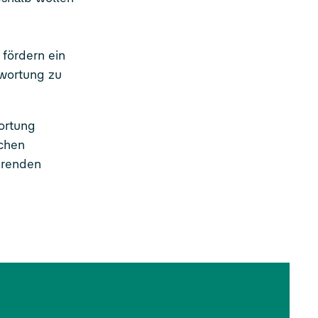
 fördern ein
twortung zu
ortung
schen
erenden