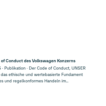
 of Conduct des Volkswagen Konzerns
5
Publikation
Der Code of Conduct, UNSER
 das ethische und wertebasierte Fundament
res und regelkonformes Handeln im
n Konzern. Er gilt als verbindliche Leitlinie
Beschäftigten in allen Marken und
aften – weltweit.