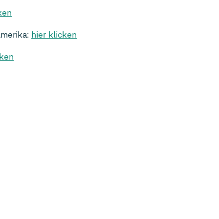
cken
Amerika:
hier klicken
cken