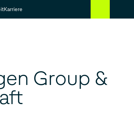
it
Karriere
agen Group &
aft