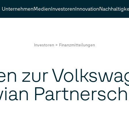
Unternehmen
Medien
Investoren
Innovation
Nachhaltigke
Investoren
>
Finanzmitteilungen
en zur Volksw
vian Partnersch