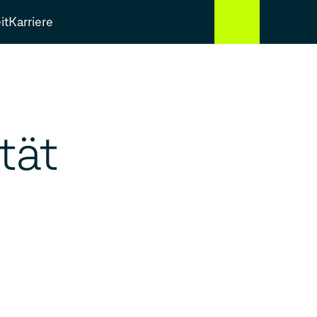
it
Karriere
tät