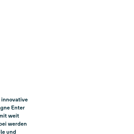
 innovative
agne Enter
mit weit
abei werden
ile und