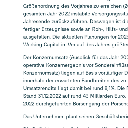
Größenordnung des Vorjahres zu erreichen (2021: 8,6 Milliarden Euro). Die Abweichung ist vor allem auf die im
gesamten Jahr 2022 instabile Versorgungssituation und Störungen in den Logistik-Ketten ins
Jahresende zurückzuführen. Deswegen ist die Mittelbindung im Working Capital und insbesondere der Bestand
fertiger Erzeugnisse sowie an Roh-, Hilfs- und Betriebsstoffen zum Jahresende deutlich höher als erwart
ausgefallen. Die aktuellen Planungen für 2023 lassen erwarten, dass sich diese gestiegene Mittelbindung im
Working Capital im 
Der Konzernumsatz (Ausblick für das Jahr 2022: 8-13% über Vorjahreswert von 250,2 Milliarden Euro) und das
operative Konzernergebnis vor Sondereinflüssen (Ausblick einer Umsatzrendite 
Konzernumsatz) liegen auf Basis vorläufiger Daten bei 279 Milliarden Euro und rund 22,5 Milliarden Euro und damit
innerhalb der erwarteten Bandbreiten des zu der 9M-Berichterstattung bestätigten Ausblicks. Die erwartete
Umsatzrendite liegt damit bei rund 8,1%. Die Netto-Liquidität des Konzernbe
Stand 31.12.2022 auf rund 43 Milliarden Euro. Darin sind rund 16 Milliarden Mittelzuflüsse aus dem im September
2022 durchgeführten Börsengang der Porsche
Das Unternehmen plant seinen Geschäftsberic