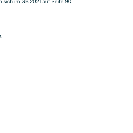
n sich im GB 2021 auf Seite 90.
s