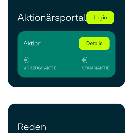
Aktionärsportal
Login
Aktien
Details
€
€
VORZUGSAKTIE
STAMMAKTIE
Reden