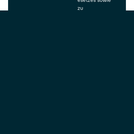
zu
Antikorruption,
Risikomanagem
ent und
unserem
Internen
Kontrollsystem.
Mehr
erfahren
ESG-Konferenz