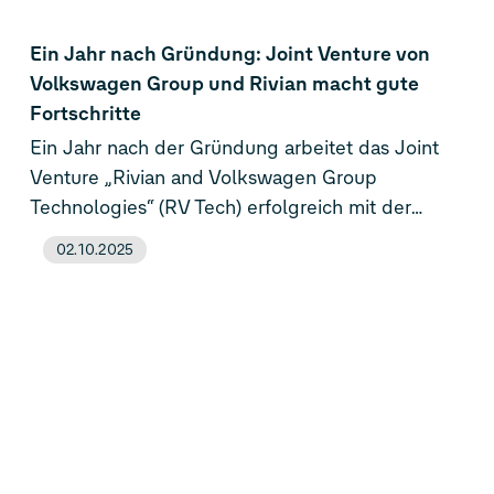
Ein Jahr nach Gründung: Joint Venture von
Volkswagen Group und Rivian macht gute
Fortschritte
Ein Jahr nach der Gründung arbeitet das Joint
Venture „Rivian and Volkswagen Group
Technologies“ (RV Tech) erfolgreich mit der
Volkswagen Group und Rivian zusammen. Die
02.10.2025
Entwicklung einer hochmodernen zonalen
Architektur für künftige software-definierte
Fahrzeuge (Software Defined Vehicles – SDVs)
geht gut voran. Aktuell bereitet RV Tech
Referenzfahrzeuge der Marken Volkswagen,
Scout und Audi mit der SDV-Architektur für den
Wintertest in Q1 2026 vor. Parallel wird die
Organisation konsequent aufgebaut: Mittlerweile