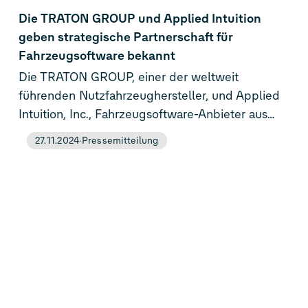
Die TRATON GROUP und Applied Intuition
geben strategische Partnerschaft für
Fahrzeugsoftware bekannt
Die TRATON GROUP, einer der weltweit
führenden Nutzfahrzeughersteller, und Applied
Intuition, Inc., Fahrzeugsoftware-Anbieter aus
dem Silicon Valley, gaben heute ihre strategische
27.11.2024
Pressemitteilung
Partnerschaft zur Bereitstellung
branchenführender Fahrzeugsoftware-
Plattformen für alle TRATON-Marken – Scania,
MAN, International und Volkswagen Truck & Bus
– bekannt. Ziel der Partnerschaft ist es, die
Technologieführerschaft von TRATON
voranzubringen und die gesamte Bandbreite an
Software-Defined-Vehicle (SDV) Fähigkeiten
anbieten zu können. Applied Intuition wird KI-