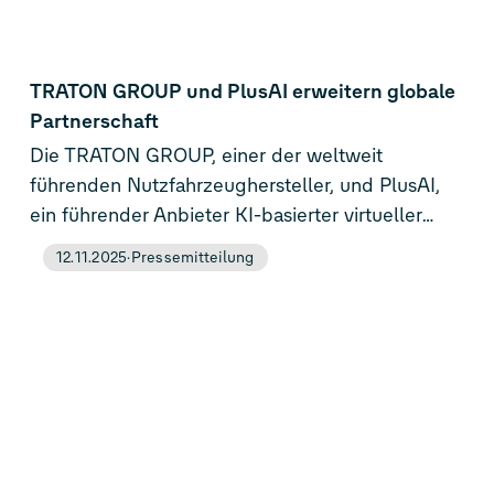
Entwicklungsarbeit des Joint Ventures.
TRATON GROUP und PlusAI erweitern globale
Partnerschaft
Die TRATON GROUP, einer der weltweit
führenden Nutzfahrzeughersteller, und PlusAI,
ein führender Anbieter KI-basierter virtueller
Fahrersoftware für autonome Lkw, kündigten
12.11.2025
Pressemitteilung
heute an, ihre globale Partnerschaft
auszuweiten, um die Entwicklung und den
großflächigen Einsatz von autonomen Lkw-
Lösungen für den Fernverkehr in den USA und
Europa zu beschleunigen.