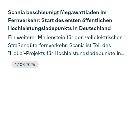
verfügt RV Tech über ein internationales,
schlagkräftiges Entwicklerteam von mehr als
Scania beschleunigt Megawattladen im
1.500 Mitarbeitenden. Mit seinem neuen
Fernverkehr: Start des ersten öffentlichen
Standort in Berlin stärkt das Joint Venture zudem
Hochleistungsladepunkts in Deutschland
die standortübergreifende Zusammenarbeit mit
Ein weiterer Meilenstein für den vollelektrischen
den Marken der Volkswagen Group in Europa.
Straßengüterfernverkehr: Scania ist Teil des
"HoLa"-Projekts für Hochleistungsladepunkte in
Deutschland. An der Rastanlage Lipperland Süd
17.06.2025
(A2, bei Bielefeld) wurde nun der erste deutsche
Megawatt-Ladepunkt für batterieelektrische
Lkw im öffentlichen Raum in Betrieb genommen.