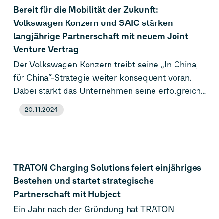
gestützte Software-Produkte für Fahrzeuge
Bereit für die Mobilität der Zukunft:
weltweit bereitstellen und schöpft dabei die
Volkswagen Konzern und SAIC stärken
eigenen Software-Kompetenzen und TRATON’s
langjährige Partnerschaft mit neuem Joint
Erfahrung in der umfassenden Industrialisierung
Venture Vertrag
von softwaregesteuerten Nutzfahrzeugen voll
Der Volkswagen Konzern treibt seine „In China,
aus.
für China“-Strategie weiter konsequent voran.
Dabei stärkt das Unternehmen seine erfolgreiche
40-jährige Partnerschaft mit SAIC Motor
20.11.2024
langfristig. Beide Unternehmen unterzeichneten
in Shanghai eine Verlängerung des Joint-
Venture-Vertrages bis zum Jahr 2040. Mit der
Ausweitung schaffen die Partner in einer sehr
TRATON Charging Solutions feiert einjähriges
dynamischen Entwicklungsphase des
Bestehen und startet strategische
chinesischen Automobilmarktes frühzeitig
Partnerschaft mit Hubject
Planungssicherheit über das Jahr 2030 hinaus.
Ein Jahr nach der Gründung hat TRATON
Gleichzeitig beschleunigen Volkswagen und