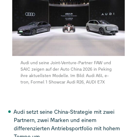
Audi und seine Joint-Venture-Partner FAW und
SAIC zeigen auf der Auto China 2026 in Peking
ihre aktuellsten Modelle. Im Bild: Audi A6L
e-
tron
, Formel 1 Showcar Audi R26, AUDI E7X
Audi setzt seine China-Strategie mit zwei
Partnern, zwei Marken und einem
differenzierten Antriebsportfolio mit hohem
Tempo um