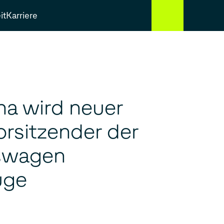
it
Karriere
ha wird neuer
rsitzender der
swagen
uge