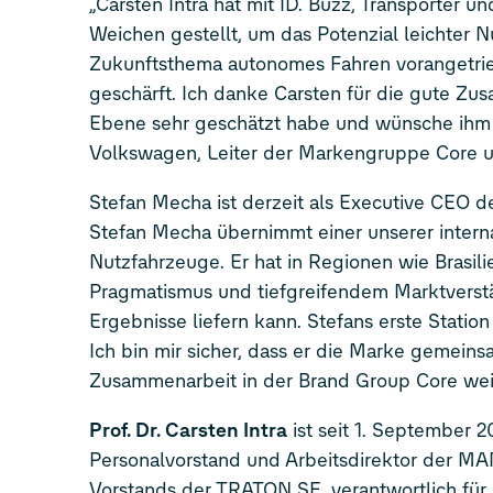
„Carsten Intra hat mit
ID. Buzz
, Transporter u
Weichen gestellt, um das Potenzial leichter 
Zukunftsthema autonomes Fahren vorangetrieb
geschärft. Ich danke Carsten für die gute Zu
Ebene sehr geschätzt habe und wünsche ihm f
Volkswagen, Leiter der Markengruppe Core u
Stefan Mecha ist derzeit als Executive CEO 
Stefan Mecha übernimmt einer unserer intern
Nutzfahrzeuge. Er hat in Regionen wie Brasili
Pragmatismus und tiefgreifendem Marktverst
Ergebnisse liefern kann. Stefans erste Statio
Ich bin mir sicher, dass er die Marke gemein
Zusammenarbeit in der Brand Group Core weite
Prof. Dr. Carsten Intra
ist seit 1. September 
Personalvorstand und Arbeitsdirektor der M
Vorstands der TRATON SE, verantwortlich für 