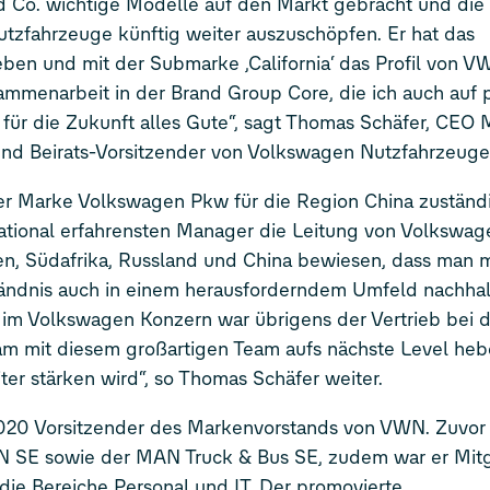
nd Co. wichtige Modelle auf den Markt gebracht und die 
Nutzfahrzeuge künftig weiter auszuschöpfen. Er hat das
en und mit der Submarke ‚California‘ das Profil von V
sammenarbeit in der Brand Group Core, die ich auch auf 
ür die Zukunft alles Gute“, sagt Thomas Schäfer, CEO 
nd Beirats-Vorsitzender von Volkswagen Nutzfahrzeuge
der Marke Volkswagen Pkw für die Region China zuständi
ational erfahrensten Manager die Leitung von Volkswag
en, Südafrika, Russland und China bewiesen, dass man mi
ändnis auch in einem herausforderndem Umfeld nachhal
n im Volkswagen Konzern war übrigens der Vertrieb bei d
sam mit diesem großartigen Team aufs nächste Level he
r stärken wird“, so Thomas Schäfer weiter.
2020 Vorsitzender des Markenvorstands von VWN. Zuvor 
AN SE sowie der MAN Truck & Bus SE, zudem war er Mitg
die Bereiche Personal und IT. Der promovierte