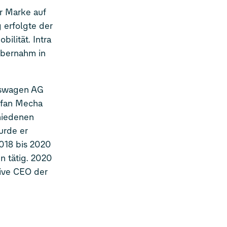
r Marke auf
 erfolgte der
ilität. Intra
übernahm in
lkswagen AG
tefan Mecha
hiedenen
urde er
2018 bis 2020
n tätig. 2020
ive CEO der