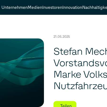
Unternehmen
Medien
Investoren
Innovation
Nachhaltigke
21.05.2025
Stefan Mec
Vorstandsvo
Marke Volk
Nutzfahrze
Teilen