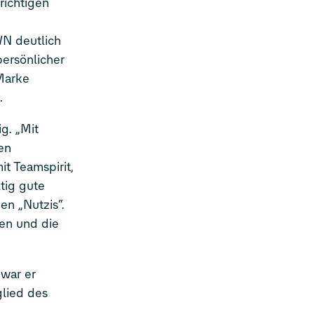
richtigen
WN deutlich
persönlicher
Marke
.
g. „Mit
en
t Teamspirit,
tig gute
en „Nutzis“.
ben und die
war er
lied des