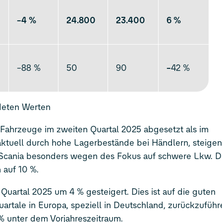
–4
%
24.800
23.400
6 %
–88 %
50
90
–
42 %
deten Werten
Fahrzeuge im zweiten Quartal 2025 abgesetzt als im
t aktuell durch hohe Lagerbestände bei Händlern, steige
ft Scania besonders wegen des Fokus auf schwere Lkw. D
 auf 10 %.
Quartal 2025 um 4 % gesteigert. Dies ist auf die guten
tale in Europa, speziell in Deutschland, zurückzuführe
 unter dem Vorjahreszeitraum.