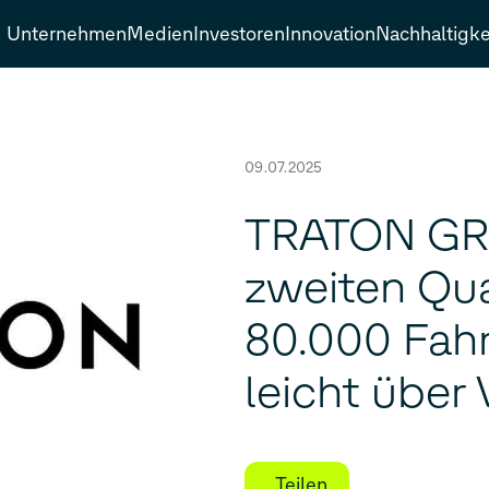
Unternehmen
Medien
Investoren
Innovation
Nachhaltigke
09.07.2025
TRATON GRO
zweiten Qua
80.000 Fah
leicht über
Teilen