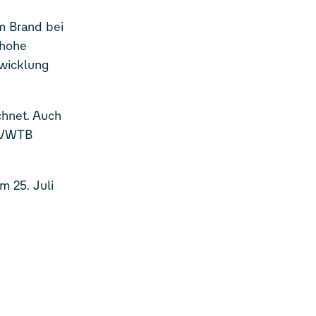
m Brand bei
 hohe
twicklung
chnet. Auch
t VWTB
m 25. Juli