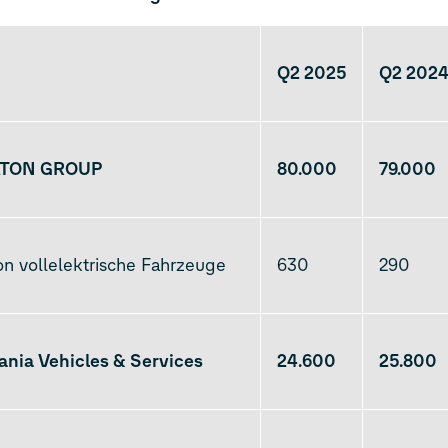
Q2 2025
Q2 202
TON GROUP
80.000
79.000
n vollelektrische Fahrzeuge
630
290
ania Vehicles & Services
24.600
25.800