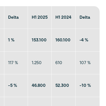
4
Delta
H1 2025
H1 2024
Delta
1 %
153.100
160.100
-4 %
117 %
1.250
610
107 %
–
5 %
46.800
52.300
–
10 %