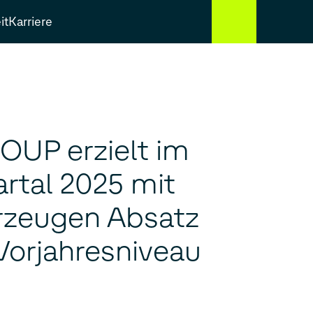
it
Karriere
UP erzielt im
rtal 2025 mit
rzeugen Absatz
 Vorjahresniveau