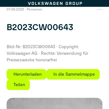
Zum Seiteninhalt springen
07.06.2023
Personen
B2023CW00643
Bild-Nr: B2023CW00643
Copyright:
Volkswagen AG
Rechte: Verwendung für
Pressezwecke honorarfrei
Herunterladen
In die Sammelmappe
Teilen