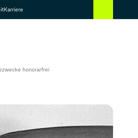
it
Karriere
ezwecke honorarfrei