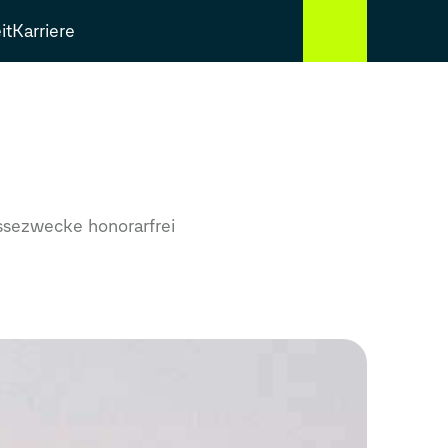
it
Karriere
sezwecke honorarfrei