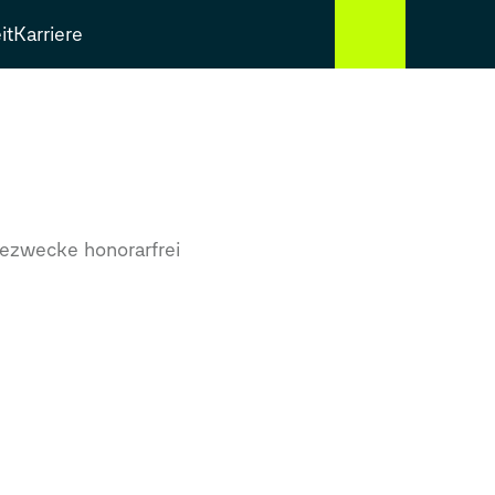
it
Karriere
s
ezwecke honorarfrei