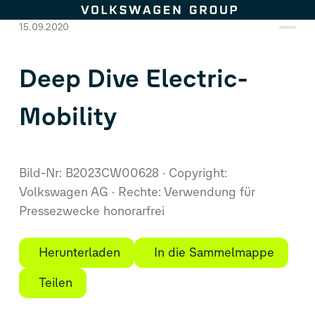
Zum Seiteninhalt springen
15.09.2020
Deep Dive Electric-
Mobility
Bild-Nr: B2023CW00628
Copyright:
Volkswagen AG
Rechte: Verwendung für
Pressezwecke honorarfrei
Herunterladen
In die Sammelmappe
Teilen