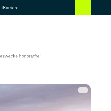
it
Karriere
ezwecke honorarfrei