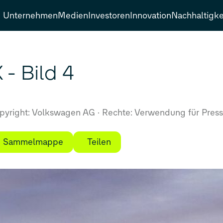
Unternehmen
Medien
Investoren
Innovation
Nachhaltigke
 - Bild 4
yright: Volkswagen AG
Rechte: Verwendung für Press
ie Sammelmappe
Teilen