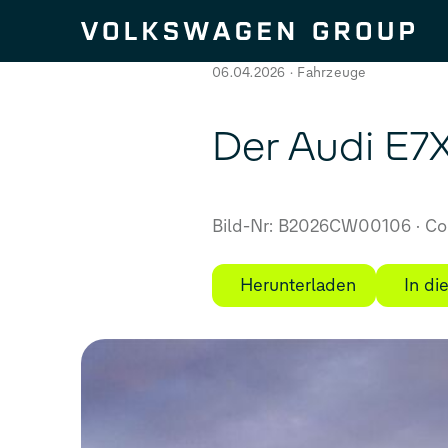
Zum Seiteninhalt springen
06.04.2026
Fahrzeuge
Der Audi E7X
Bild-Nr: B2026CW00106
Cop
Herunterladen
In d