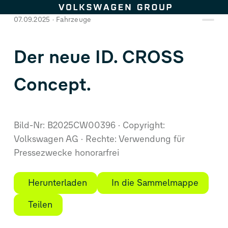
Zum Seiteninhalt springen
07.09.2025
Fahrzeuge
Der neue
ID. CROSS
Concept
.
Bild-Nr: B2025CW00396
Copyright:
Volkswagen AG
Rechte: Verwendung für
Pressezwecke honorarfrei
Herunterladen
In die Sammelmappe
Teilen