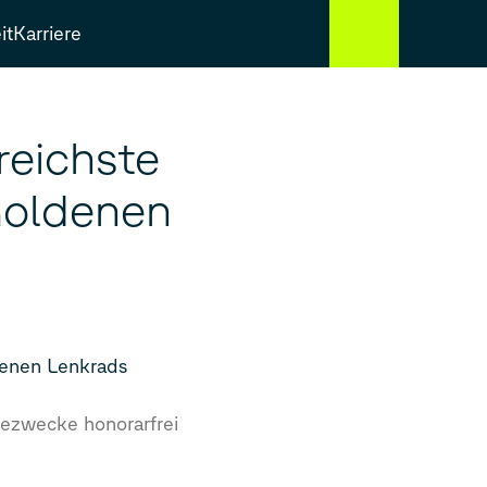
it
Karriere
reichste
 Goldenen
ldenen Lenkrads
ezwecke honorarfrei