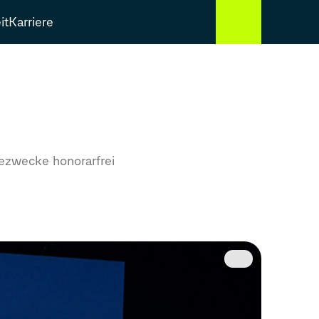
it
Karriere
ezwecke honorarfrei