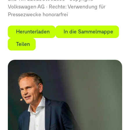
Volkswagen AG
Rechte: Verwendung für
Pressezwecke honorarfrei
Herunterladen
In die Sammelmappe
Teilen