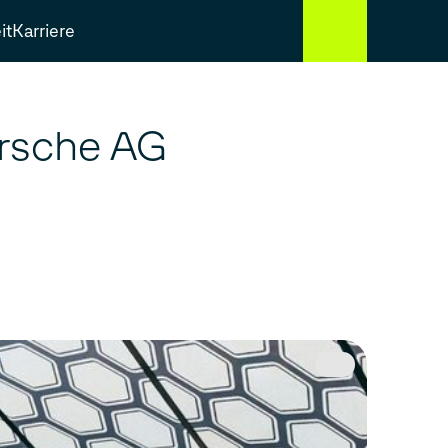
it
Karriere
orsche AG