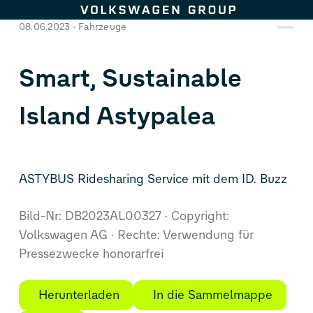
Zum Seiteninhalt springen
08.06.2023
Fahrzeuge
Smart, Sustainable
Island Astypalea
ASTYBUS Ridesharing Service mit dem
ID. Buzz
Bild-Nr: DB2023AL00327
Copyright:
Volkswagen AG
Rechte: Verwendung für
Pressezwecke honorarfrei
Herunterladen
In die Sammelmappe