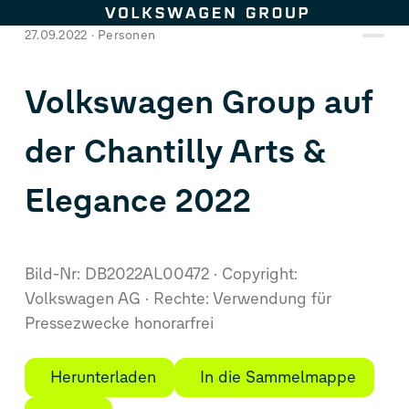
Zum Seiteninhalt springen
27.09.2022
Personen
Volkswagen Group auf
der Chantilly Arts &
Elegance 2022
Bild-Nr: DB2022AL00472
Copyright:
Volkswagen AG
Rechte: Verwendung für
Pressezwecke honorarfrei
Herunterladen
In die Sammelmappe