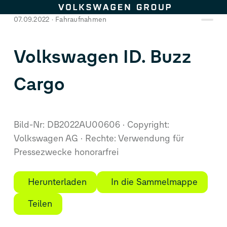
Zum Seiteninhalt springen
07.09.2022
Fahraufnahmen
Volkswagen
ID. Buzz
Cargo
Bild-Nr: DB2022AU00606
Copyright:
Volkswagen AG
Rechte: Verwendung für
Pressezwecke honorarfrei
Herunterladen
In die Sammelmappe
Teilen