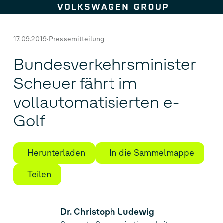
Zum Seiteninhalt springen
17.09.2019
Pressemitteilung
Bundesverkehrsminister
Scheuer fährt im
vollautomatisierten e-
Golf
Herunterladen
In die Sammelmappe
Teilen
Dr. Christoph Ludewig