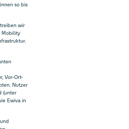
önnen so bis
treiben wir
 Mobility
rastruktur.
nnten
, Vor-Ort-
oten. Nutzer
d (unter
ie Ewiva in
 und