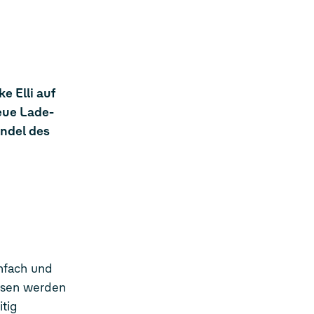
e Elli auf
eue Lade-
ndel des
infach und
ossen werden
itig