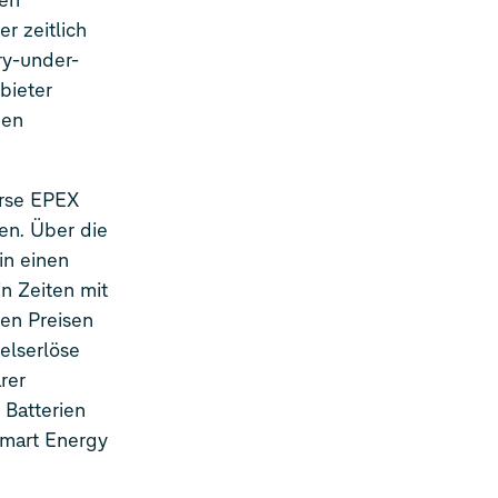
gen
r zeitlich
ry-under-
bieter
gen
örse EPEX
en. Über die
in einen
n Zeiten mit
hen Preisen
elserlöse
rer
 Batterien
Smart Energy