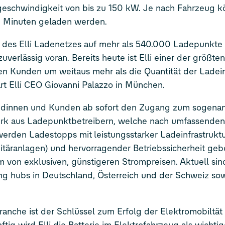
eschwindigkeit von bis zu 150 kW. Je nach Fahrzeug k
0 Minuten geladen werden.
 des Elli Ladenetzes auf mehr als 540.000 Ladepunkte 
verlässig voran. Bereits heute ist Elli einer der größten
en Kunden um weitaus mehr als die Quantität der Ladeinf
ärt Elli CEO Giovanni Palazzo in München.
Kundinnen und Kunden ab sofort den Zugang zum sogena
erk aus Ladepunktbetreibern, welche nach umfassenden
erden Ladestopps mit leistungsstarker Ladeinfrastruktur
nitäranlagen) und hervorragender Betriebssicherheit geb
em von exklusiven, günstigeren Strompreisen. Aktuell sin
ng hubs in Deutschland, Österreich und der Schweiz sow
ranche ist der Schlüssel zum Erfolg der Elektromobiltät