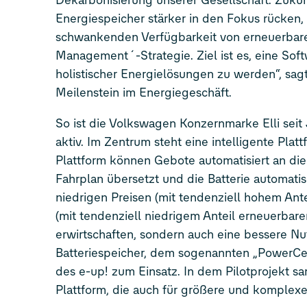
Dekarbonisierung unserer Gesellschaft. Zukünf
Energiespeicher stärker in den Fokus rücken,
schwankenden Verfügbarkeit von erneuerbaren
Management´-Strategie. Ziel ist es, eine So
holistischer Energielösungen zu werden“, sag
Meilenstein im Energiegeschäft.
So ist die Volkswagen Konzernmarke Elli sei
aktiv. Im Zentrum steht eine intelligente Pla
Plattform können Gebote automatisiert an di
Fahrplan übersetzt und die Batterie automati
niedrigen Preisen (mit tendenziell hohem Ant
(mit tendenziell niedrigem Anteil erneuerbare
erwirtschaften, sondern auch eine bessere Nu
Batteriespeicher, dem sogenannten „PowerCent
des e-up! zum Einsatz. In dem Pilotprojekt s
Plattform, die auch für größere und komple