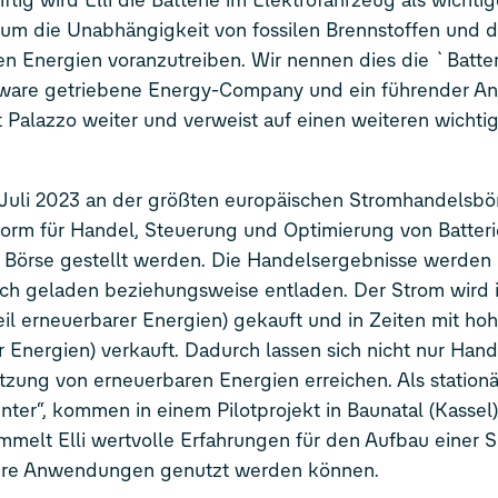
tig wird Elli die Batterie im Elektrofahrzeug als wichti
 um die Unabhängigkeit von fossilen Brennstoffen und de
 Energien voranzutreiben. Wir nennen dies die `Batte
ftware getriebene Energy-Company und ein führender An
t Palazzo weiter und verweist auf einen weiteren wichti
t Juli 2023 an der größten europäischen Stromhandelsb
ttform für Handel, Steuerung und Optimierung von Batteri
e Börse gestellt werden. Die Handelsergebnisse werden 
sch geladen beziehungsweise entladen. Der Strom wird i
eil erneuerbarer Energien) gekauft und in Zeiten mit ho
r Energien) verkauft. Dadurch lassen sich nicht nur Hand
tzung von erneuerbaren Energien erreichen. Als stationä
er“, kommen in einem Pilotprojekt in Baunatal (Kassel)
ammelt Elli wertvolle Erfahrungen für den Aufbau einer 
xere Anwendungen genutzt werden können.