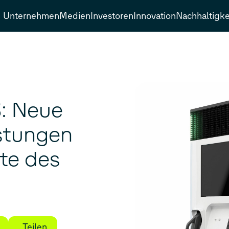
Unternehmen
Medien
Investoren
Innovation
Nachhaltigke
3: Neue
istungen
te des
Teilen