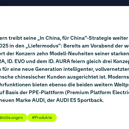
 treibt seine „In China, für China“-Strategie weite
2025 in den „Liefermodus“: Bereits am Vorabend der w
ert der Konzern zehn Modell-Neuheiten seiner starke
RA, ID. EVO und dem ID. AURA feiern gleich drei Konz
für eine neue Generation intelligenter, vollvernetzte
ünsche chinesischer Kunden ausgerichtet ist. Moderns
hrfunktionen bieten ebenso die beiden weitern Weltp
uf Basis der PPE-Plattform (Premium Platform Electric
r neuen Marke AUDI, der AUDI E5 Sportback.
tätslösungen
#Produkte