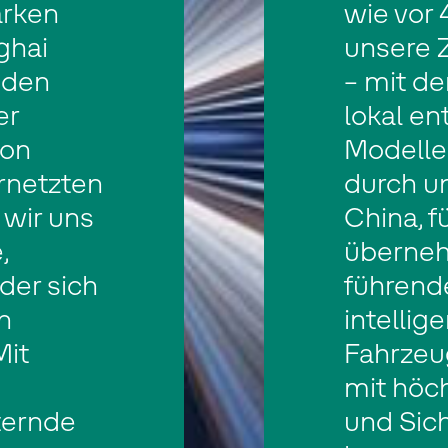
arken
wie vor 
ghai
unsere 
n den
– mit d
er
lokal en
von
Modelle
ernetzten
durch un
 wir uns
China, f
,
überneh
der sich
führende
n
intellige
it
Fahrzeu
mit höch
ternde
und Sic