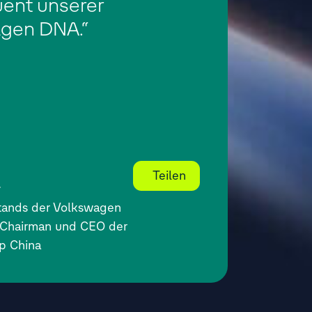
ent unserer
gen DNA.“
Teilen
r
stands der Volkswagen
 Chairman und CEO der
p China