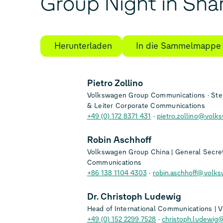
Group Night in Sha
Herunterladen
In die Sammelmappe
Pietro Zollino
Volkswagen Group Communications
Stel
& Leiter Corporate Communications
+49 (0) 172 8371 431
pietro.zollino@volk
Robin Aschhoff
Volkswagen Group China | General Secre
Communications
+86 138 1104 4303
robin.aschhoff@volk
Dr. Christoph Ludewig
Head of International Communications |
+49 (0) 152 2299 7528
christoph.ludewig