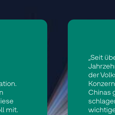
„Seit übe
Jahrzeh
der Vol
tion.
Konzern 
n
Chinas g
diese
schlage
l mit.
wichtige