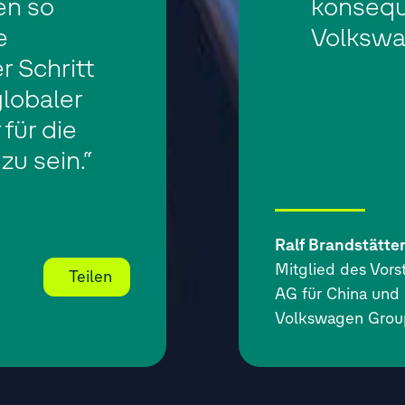
en so
konsequ
e
Volkswa
r Schritt
lobaler
für die
zu sein.“
Ralf Brandstätte
Mitglied des Vor
Teilen
AG für China und
Volkswagen Grou