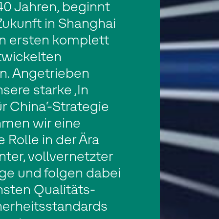
40 Jahren, beginnt
Zukunft in Shanghai
en ersten komplett
twickelten
n. Angetrieben
sere starke ‚In
ür China‘-Strategie
men wir eine
 Rolle in der Ära
nter, vollvernetzter
ge und folgen dabei
sten Qualitäts-
herheitsstandards