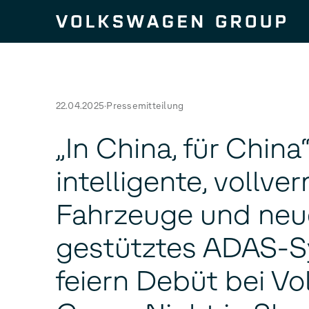
Zum Seiteninhalt springen
22.04.2025
Pressemitteilung
„In China, für China“
intelligente, vollve
Fahrzeuge und neu
gestütztes ADAS-
feiern Debüt bei V