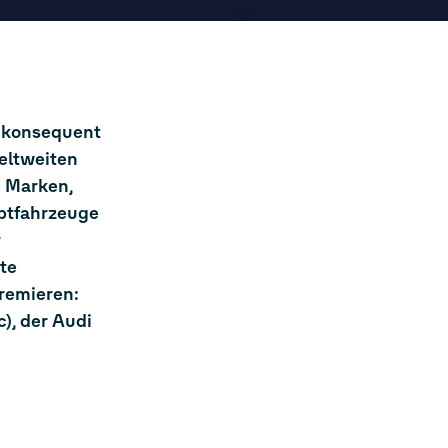
r konsequent
eltweiten
n Marken,
eptfahrzeuge
r
te
remieren:
), der Audi