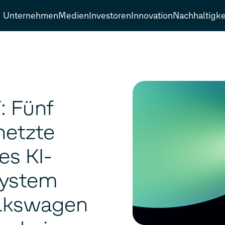
Unternehmen
Medien
Investoren
Innovation
Nachhaltigke
: Fünf
rnetzte
es KI-
System
olkswagen