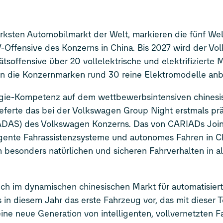
ärksten Automobilmarkt der Welt, markieren die fünf We
CV-Offensive des Konzerns in China. Bis 2027 wird der V
ätsoffensive über 20 vollelektrische und elektrifizierte 
n die Konzernmarken rund 30 reine Elektromodelle anb
gie-Kompetenz auf dem wettbewerbsintensiven chinesi
ieferte das bei der Volkswagen Group Night erstmals prä
 (ADAS) des Volkswagen Konzerns. Das von CARIADs Join
ente Fahrassistenzsysteme und autonomes Fahren in Ch
besonders natürlichen und sicheren Fahrverhalten in al
h im dynamischen chinesischen Markt für automatisier
s in diesem Jahr das erste Fahrzeug vor, das mit dieser 
eine neue Generation von intelligenten, vollvernetzten 