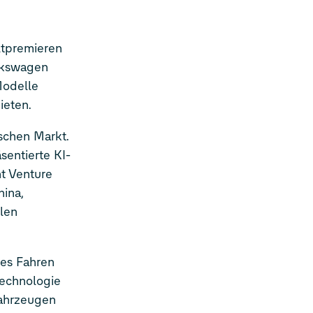
ltpremieren
olkswagen
Modelle
ieten.
schen Markt.
sentierte KI-
t Venture
ina,
len
tes Fahren
Technologie
Fahrzeugen