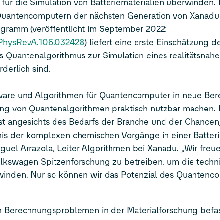
ür die Simulation von Batteriematerialien überwinden. 
 Quantencomputern der nächsten Generation von Xanadu 
gramm (veröffentlicht im September 2022:
3/PhysRevA.106.032428
) liefert eine erste Einschätzung d
s Quantenalgorithmus zur Simulation eines realitätsnah
rderlich sind.
ware und Algorithmen für Quantencomputer in neue Bere
ng von Quantenalgorithmen praktisch nutzbar machen. 
st angesichts des Bedarfs der Branche und der Chancen,
s der komplexen chemischen Vorgänge in einer Batterie
guel Arrazola, Leiter Algorithmen bei Xanadu. „Wir freue
kswagen Spitzenforschung zu betreiben, um die techn
inden. Nur so können wir das Potenzial des Quantenco
n Berechnungsproblemen in der Materialforschung befa