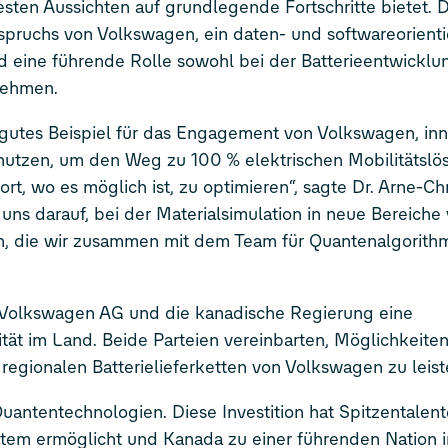
ten Aussichten auf grundlegende Fortschritte bietet. D
spruchs von Volkswagen, ein daten- und softwareorienti
d eine führende Rolle sowohl bei der Batterieentwicklu
nehmen.
r gutes Beispiel für das Engagement von Volkswagen, inn
utzen, um den Weg zu 100 % elektrischen Mobilitätslö
, wo es möglich ist, zu optimieren“, sagte Dr. Arne-Chri
uns darauf, bei der Materialsimulation in neue Bereiche
, die wir zusammen mit dem Team für Quantenalgorith
e Volkswagen AG und die kanadische Regierung eine
tät im Land. Beide Parteien vereinbarten, Möglichkeite
regionalen Batterielieferketten von Volkswagen zu leist
Quantentechnologien. Diese Investition hat Spitzentalent
em ermöglicht und Kanada zu einer führenden Nation i