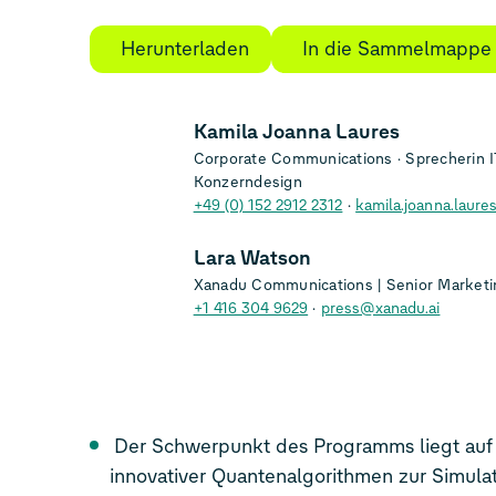
Herunterladen
In die Sammelmappe
Kamila Joanna Laures
Corporate Communications
Sprecherin IT
Konzerndesign
+49 (0) 152 2912 2312
kamila.joanna.laur
Lara Watson
Xanadu Communications | Senior Marketi
+1 416 304 9629
press@xanadu.ai
Der Schwerpunkt des Programms liegt auf der Erforschung
innovativer Quantenalgorithmen zur Simulation von