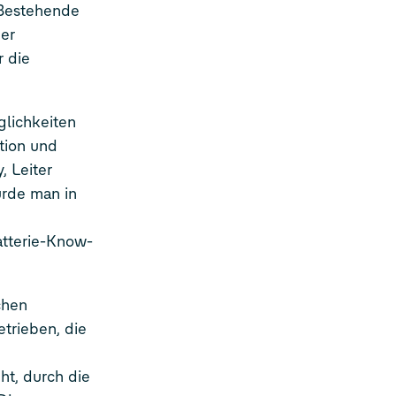
 Bestehende
der
r die
lichkeiten
tion und
, Leiter
ürde man in
atterie-Know-
chen
trieben, die
ht, durch die