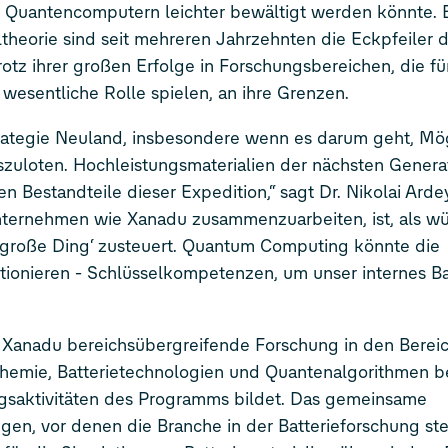
en Quantencomputern leichter bewältigt werden könnte.
theorie sind seit mehreren Jahrzehnten die Eckpfeiler 
tz ihrer großen Erfolge in Forschungsbereichen, die fü
 wesentliche Rolle spielen, an ihre Grenzen.
rategie Neuland, insbesondere wenn es darum geht, Mög
szuloten. Hochleistungsmaterialien der nächsten Genera
 Bestandteile dieser Expedition,“ sagt Dr. Nikolai Ardey
nternehmen wie Xanadu zusammenzuarbeiten, ist, als w
e große Ding‘ zusteuert. Quantum Computing könnte die
utionieren - Schlüsselkompetenzen, um unser internes B
Xanadu bereichsübergreifende Forschung in den Berei
hemie, Batterietechnologien und Quantenalgorithmen be
ngsaktivitäten des Programms bildet. Das gemeinsame
n, vor denen die Branche in der Batterieforschung ste