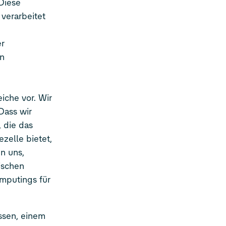
Diese
verarbeitet
er
en
iche vor. Wir
Dass wir
 die das
zelle bietet,
n uns,
ischen
mputings für
ssen, einem