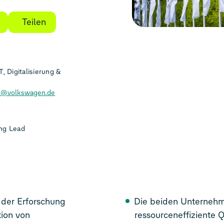
Teilen
, Digitalisierung &
es@volkswagen.de
ng Lead
Die beiden Unternehmen wollen im nächsten Jahrzehnt
ressourceneffiziente Quantenalgor