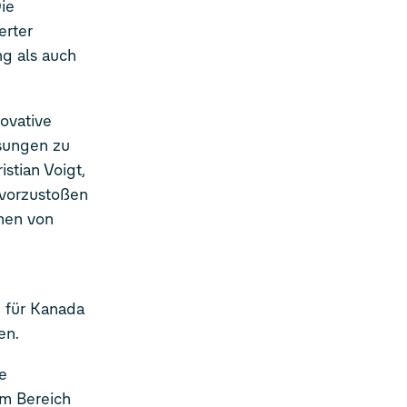
ie
erter
ng als auch
ovative
sungen zu
stian Voigt,
 vorzustoßen
men von
n für Kanada
en.
e
m Bereich