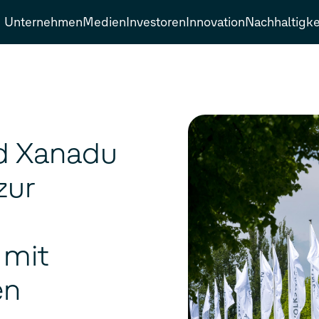
Unternehmen
Medien
Investoren
Innovation
Nachhaltigke
d Xanadu
zur
 mit
en