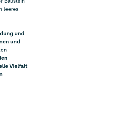
r Baustein
n leeres
ildung und
onen und
ten
len
lle Vielfalt
n