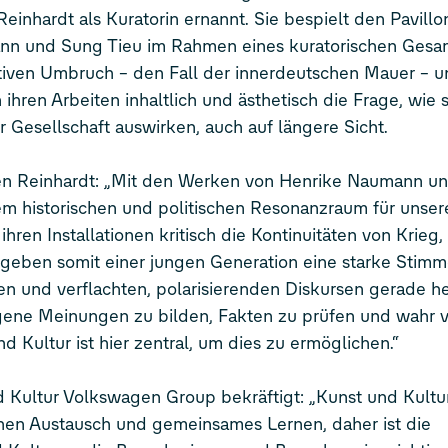
einhardt als Kuratorin ernannt. Sie bespielt den Pavillo
ann und Sung Tieu im Rahmen eines kuratorischen Gesa
tiven Umbruch – den Fall der innerdeutschen Mauer – 
ihren Arbeiten inhaltlich und ästhetisch die Frage, wie s
 Gesellschaft auswirken, auch auf längere Sicht.
een Reinhardt: „Mit den Werken von Henrike Naumann u
nem historischen und politischen Resonanzraum für unse
ren Installationen kritisch die Kontinuitäten von Krieg,
eben somit einer jungen Generation eine starke Stimm
en und verflachten, polarisierenden Diskursen gerade he
h eigene Meinungen zu bilden, Fakten zu prüfen und wahr 
d Kultur ist hier zentral, um dies zu ermöglichen.“
nd Kultur Volkswagen Group bekräftigt: „Kunst und Kultu
chen Austausch und gemeinsames Lernen, daher ist die