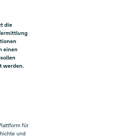
t die
Vermittlung
itionen
n einen
sollen
t werden.
lattform für
chichte und