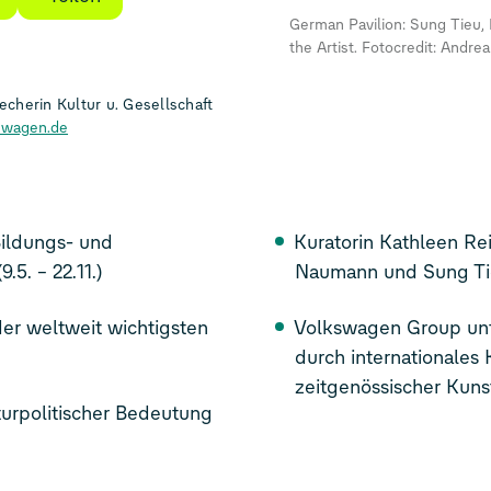
German Pavilion: Sung Tieu, 
the Artist. Fotocredit: Andrea
cherin Kultur u. Gesellschaft
swagen.de
Bildungs- und
Kuratorin Kathleen Re
.5. – 22.11.)
Naumann und Sung T
er weltweit wichtigsten
Volkswagen Group unte
durch internationales
zeitgenössischer Kuns
turpolitischer Bedeutung