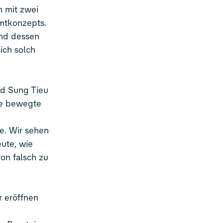
n mit zwei
mtkonzepts.
und dessen
ich solch
nd Sung Tieu
re bewegte
e. Wir sehen
ute, wie
von falsch zu
r eröffnen