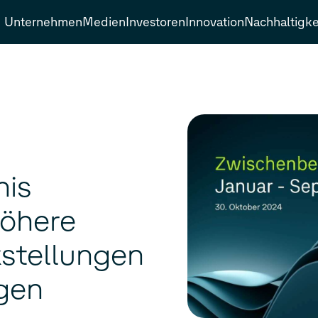
Unternehmen
Medien
Investoren
Innovation
Nachhaltigke
:
is
höhere
stellungen
ngen