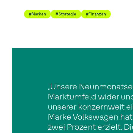
#Marken
#Strategie
#Finanzen
„Unsere Neunmonatser
Marktumfeld wider und
unserer konzernweit e
Marke Volkswagen hat 
zwei Prozent erzielt. 