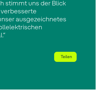
h stimmt uns der Blick
h verbesserte
 unser ausgezeichnetes
ollelektrischen
.“
Teilen