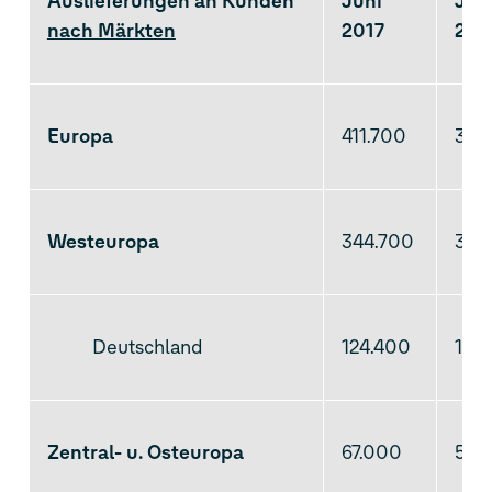
Auslieferungen an Kunden
Juni
Jun
nach Märkten
2017
201
Europa
411.700
399
Westeuropa
344.700
340
Deutschland
124.400
127
Zentral- u. Osteuropa
67.000
59.