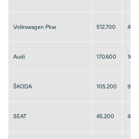
Volkswagen Pkw
512.700
492
Audi
170.600
169
ŠKODA
105.200
98.
SEAT
45.200
40.