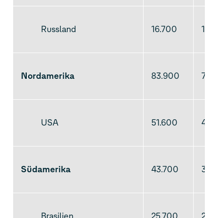
Russland
16.700
14.
Nordamerika
83.900
76.
USA
51.600
47.
Südamerika
43.700
35.
Brasilien
25.700
22.