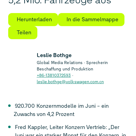
5,2 Mio. Fahrzeuge aus
Herunterladen
In die Sammelmappe
Teilen
Leslie Bothge
Global Media Relations
Sprecherin
Beschaffung und Produktion
+86-13810372593
leslie.bothge@volkswagen.com.cn
920.700 Konzernmodelle im Juni – ein
Zuwachs von 4,2 Prozent
Fred Kappler, Leiter Konzern Vertrieb: „Der
Juni war ein starker Monat für den Konzern, in