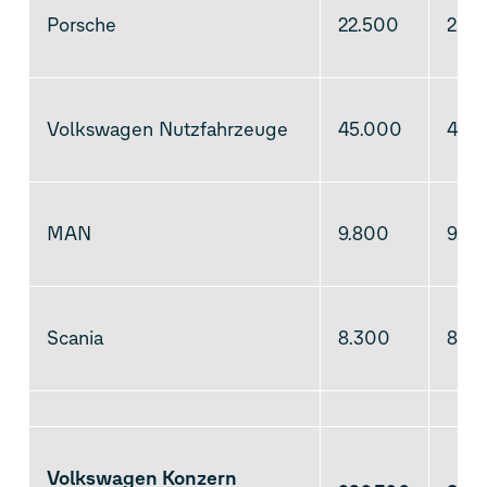
Porsche
22.500
20.
Volkswagen Nutzfahrzeuge
45.000
43.
MAN
9.800
9.10
Scania
8.300
8.10
Volkswagen Konzern