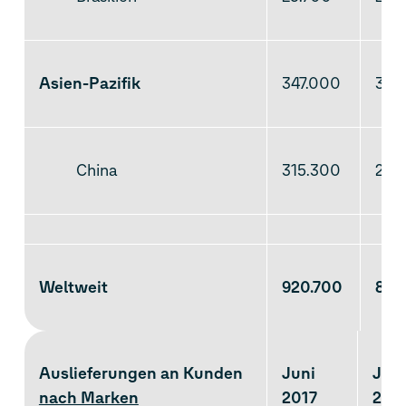
Asien-Pazifik
347.000
333
China
315.300
299
Weltweit
920.700
883
Auslieferungen an Kunden
Juni
Juni
nach Marken
2017
201