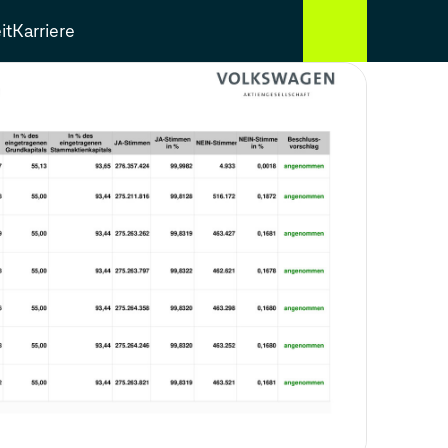
it
Karriere