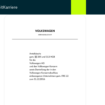
it
Karriere