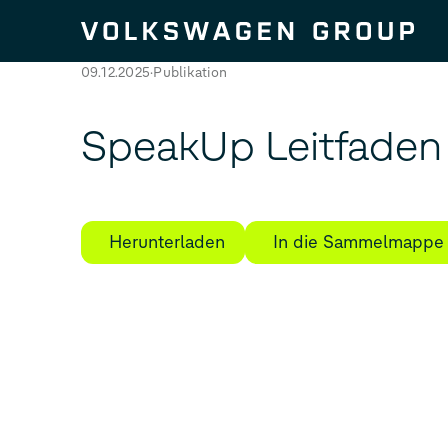
Zum Seiteninhalt springen
09.12.2025
Publikation
SpeakUp Leitfaden
Herunterladen
In die Sammelmappe