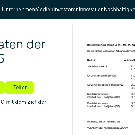
Unternehmen
Medien
Investoren
Innovation
Nachhaltigke
aten der
5
Teilen
G mit dem Ziel der