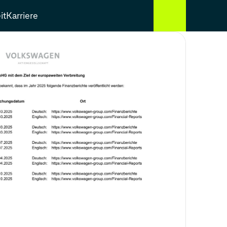
it
Karriere