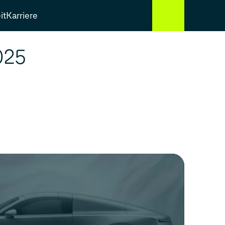
it
Karriere
025