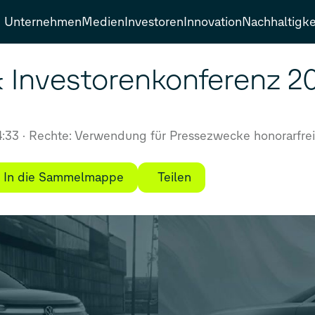
Unternehmen
Medien
Investoren
Innovation
Nachhaltigke
& Investorenkonferenz 2
4:33
Rechte: Verwendung für Pressezwecke honorarfrei
In die Sammelmappe
Teilen