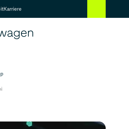
it
Karriere
swagen
up
i