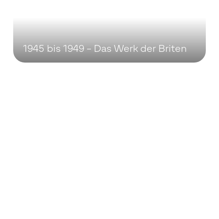
1945 bis 1949 – Das Werk der Briten
1950 bis 1960 – Internationalisierung
und Massenproduktion im
Wirtschaftswunder