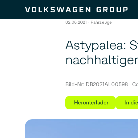
Zum Seiteninhalt springen
02.06.2021
Fahrzeuge
Astypalea: S
nachhaltigen
Bild-Nr: DB2021AL00598
Co
Herunterladen
In d