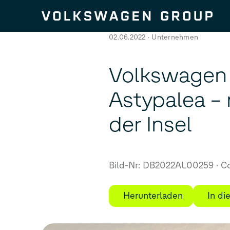
Zum Seiteninhalt springen
02.06.2022
Unternehmen
Volkswagen s
Astypalea – 
der Insel
Bild-Nr: DB2022AL00259
Co
Herunterladen
In d