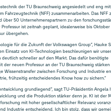
ionstechnik der TU Braunschweig angesiedelt und eng mi
m Fahrzeugtechnik (NFF) zusammenarbeiten. Das NFF zä
nd über 50 Unternehmenspartnern zu den forschungsstä
Professur ist zeitnah geplant, idealerweise bis Oktober
ssur übergehen.
hnologie für die Zukunft der Volkswagen Group“, Hauke S
en Einsatz von KI-Technologien beschleunigen wir unse
deutlich schneller auf den Markt. Das dafür benötigte
t der neuen Professur an der TU Braunschweig stärken w
ge Wissenstransfer zwischen Forschung und Industrie er
trie, frühzeitig entscheidendes Know how zu sichern.“
entwicklung grundlegend“, sagt TU-Präsidentin Angela It
cklung und die Produktion stärker denn je. KI ist der M
forschung mit hoher gesellschaftlicher Relevanz voranzu
d Industrie entscheidend. Ich bin stolz, dass wir geme