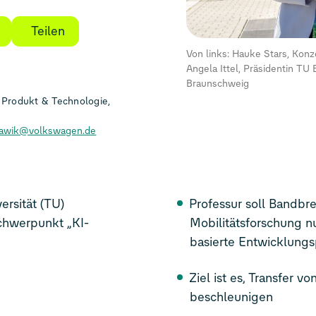
Teilen
Von links: Hauke Stars, Konz
Angela Ittel, Präsidentin TU
Braunschweig
Produkt & Technologie,
ulawik@volkswagen.de
rsität (TU)
Professur soll Bandbre
chwerpunkt „KI-
Mobilitätsforschung n
basierte Entwicklungs
Ziel ist es, Transfer v
beschleunigen