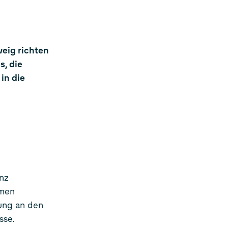
eig richten
s, die
in die
enz
omen
hung an den
sse.