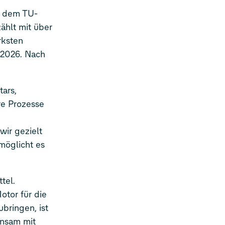
t dem TU-
hlt mit über
rksten
 2026. Nach
tars,
re Prozesse
ir gezielt
möglicht es
tel.
otor für die
bringen, ist
insam mit