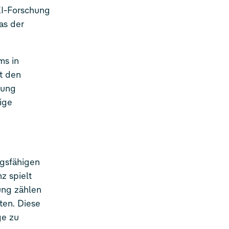
KI-Forschung
as der
ms in
t den
hung
ige
ngsfähigen
z spielt
ung zählen
ten. Diese
ge zu