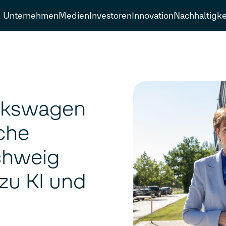
Unternehmen
Medien
Investoren
Innovation
Nachhaltigke
olkswagen
che
chweig
zu KI und