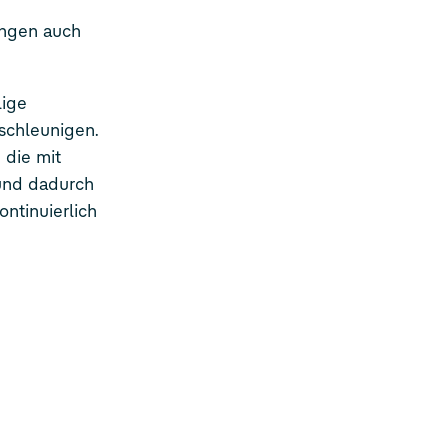
ingen auch
lige
schleunigen.
die mit
 und dadurch
ntinuierlich