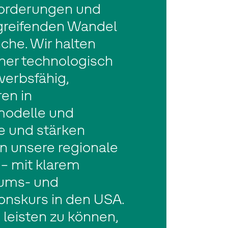
orderungen und
fgreifenden Wandel
che. Wir halten
ner technologisch
erbsfähig,
ren in
modelle und
e und stärken
n unsere regionale
 – mit klarem
ums- und
ionskurs in den USA.
leisten zu können,