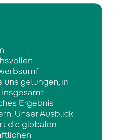
em
hsvollen
werbsumf
es uns gelungen, in
n insgesamt
iches Ergebnis
ern. Unser Ausblick
ert die globalen
ftlichen