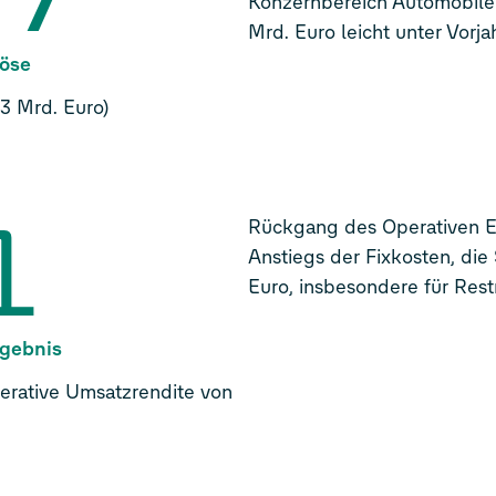
Konzernbereich Automobile 
Mrd. Euro leicht unter Vorja
löse
,3 Mrd. Euro)
1
Rückgang des Operativen E
Anstiegs der Fixkosten, di
Euro, insbesondere für Res
rgebnis
perative Umsatzrendite von