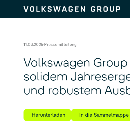
Zum Seiteninhalt springen
11.03.2025
Pressemitteilung
Volkswagen Group
solidem Jahreserg
und robustem Ausb
Herunterladen
In die Sammelmappe