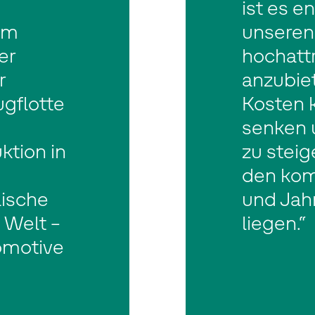
ist es e
em
unseren
er
hochatt
r
anzubiet
gflotte
Kosten 
senken u
ktion in
zu steig
den ko
ische
und Jah
 Welt –
liegen.“
omotive