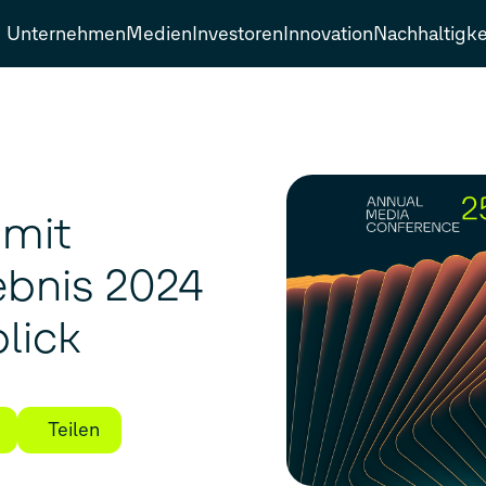
Unternehmen
Medien
Investoren
Innovation
Nachhaltigke
 mit
ebnis 2024
lick
Teilen