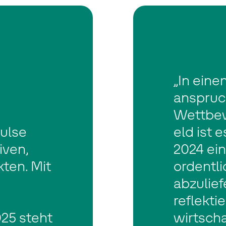
„In ein
anspruc
Wettbe
ulse
eld ist 
iven,
2024 ei
ten. Mit
ordentl
abzulief
reflekti
25 steht
wirtscha