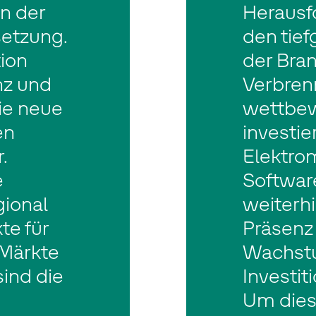
n der
Herausf
etzung.
den tie
ion
der Bran
nz und
Verbren
ie neue
wettbew
en
investie
.
Elektro
e
Softwar
gional
weiterhi
e für
Präsenz
 Märkte
Wachst
sind die
Investit
Um dies 